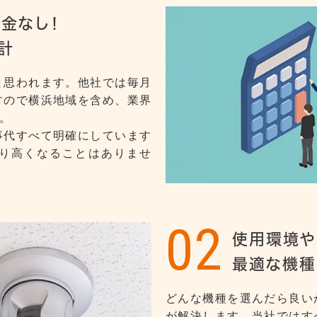
金なし！
計
と思われます。他社では毎月
すので横浜地域を含め、業界
。
事代すべて明確にしています
り高くなることはありませ
02
使用環境や
最適な機種
どんな機種を選んだら良い
が解決します。当社ではす